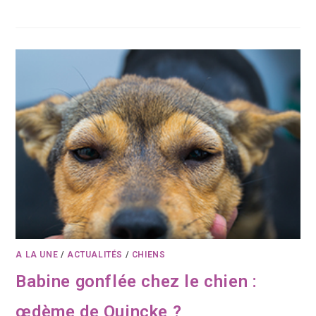
A LA UNE
/
ACTUALITÉS
/
CHIENS
Babine gonflée chez le chien :
œdème de Quincke ?