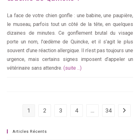
La face de votre chien gonfle : une babine, une paupière,
le museau, parfois tout un côté de la tête, en quelques
dizaines de minutes. Ce gonflement brutal du visage
porte un nom, l’œdème de Quincke, et il s’agit le plus
souvent d’une réaction allergique. Il n’est pas toujours une
urgence, mais certains signes imposent d’appeler un
vétérinaire sans attendre.
(suite ...)
1
2
3
4
…
34
Aller à l
Articles Récents