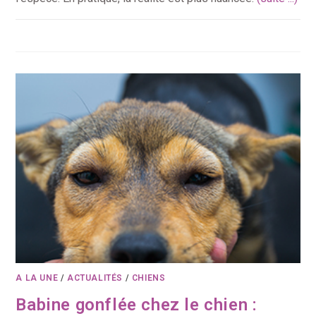
A LA UNE
/
ACTUALITÉS
/
CHIENS
Babine gonflée chez le chien :