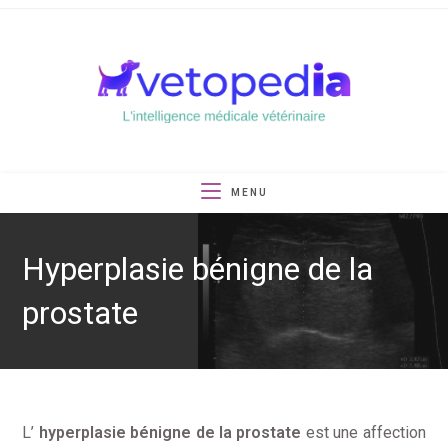
Skip
to
content
MENU
Hyperplasie bénigne de la
prostate
L’
hyperplasie bénigne de la prostate
est une affection