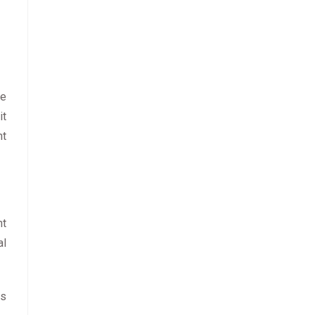
de
it
nt
nt
al
ts