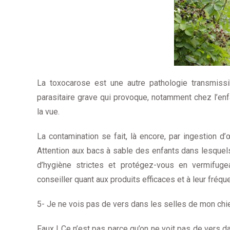
La toxocarose est une autre pathologie transmissib
parasitaire grave qui provoque, notamment chez l’enf
la vue.
La contamination se fait, là encore, par ingestion 
Attention aux bacs à sable des enfants dans lesquel
d’hygiène strictes et protégez-vous en vermifuge
conseiller quant aux produits efficaces et à leur fréqu
5- Je ne vois pas de vers dans les selles de mon chien
Faux ! Ce n’est pas parce qu’on ne voit pas de vers da