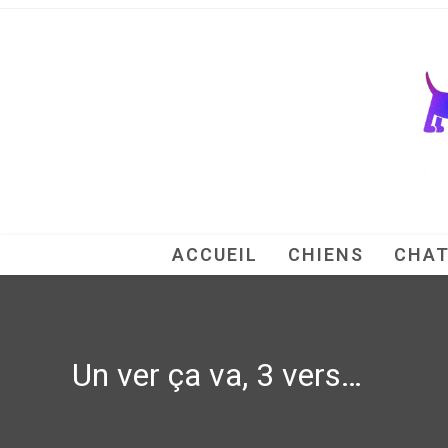
Skip
to
content
ACCUEIL
CHIENS
CHA
Un ver ça va, 3 vers…