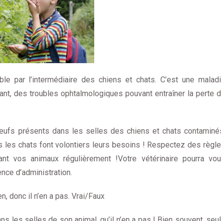
le par l’intermédiaire des chiens et chats. C’est une malad
ant, des troubles ophtalmologiques pouvant entraîner la perte 
d’œufs présents dans les selles des chiens et chats contaminé
s les chats font volontiers leurs besoins ! Respectez des règl
ant vos animaux régulièrement !Votre vétérinaire pourra vo
ence d’administration.
, donc il n’en a pas. Vrai/Faux
ns les selles de son animal, qu’il n’en a pas ! Bien souvent, seu