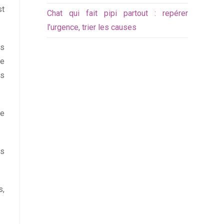
st
Chat qui fait pipi partout : repérer
l’urgence, trier les causes
us
de
es
re
ns
s,