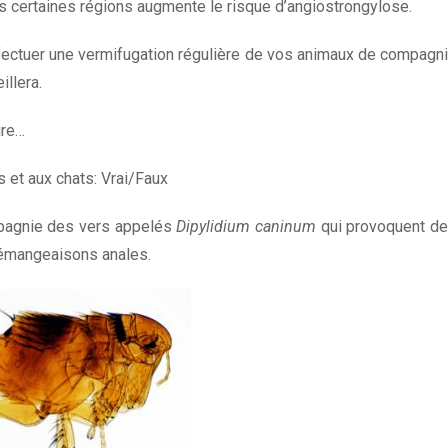
ns certaines régions augmente le risque d’angiostrongylose.
ffectuer une vermifugation régulière de vos animaux de compagn
illera.
ire…
 et aux chats: Vrai/Faux
mpagnie des vers appelés
Dipylidium caninum
qui provoquent d
démangeaisons anales.