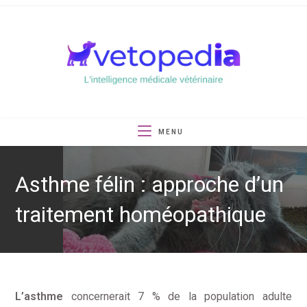
Skip
to
content
MENU
Asthme félin : approche d’un
traitement homéopathique
L’asthme
concernerait 7 % de la population adulte