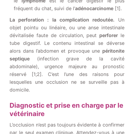
le
lymphome
est le cancer digestif le plus
fréquent du chat, suivi de l’
adénocarcinome
[1].
La perforation : la complication redoutée.
Un
objet pointu ou linéaire, ou une anse intestinale
dévitalisée faute de circulation, peut
perforer
le
tube digestif. Le contenu intestinal se déverse
alors dans l’abdomen et provoque une
péritonite
septique
(infection grave de la cavité
abdominale), urgence majeure au pronostic
réservé [1;2]. C’est l’une des raisons pour
lesquelles une occlusion ne se surveille pas à
domicile.
Diagnostic et prise en charge par le
vétérinaire
L’occlusion n’est pas toujours évidente à confirmer
par le seul examen clinique. Attendez-vous à une