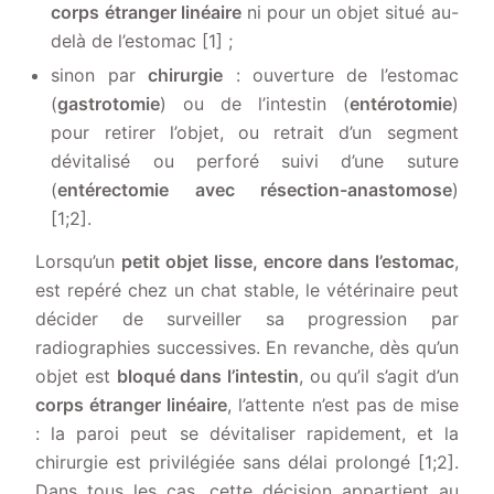
corps étranger linéaire
ni pour un objet situé au-
delà de l’estomac [1] ;
sinon par
chirurgie
: ouverture de l’estomac
(
gastrotomie
) ou de l’intestin (
entérotomie
)
pour retirer l’objet, ou retrait d’un segment
dévitalisé ou perforé suivi d’une suture
(
entérectomie avec résection-anastomose
)
[1;2].
Lorsqu’un
petit objet lisse, encore dans l’estomac
,
est repéré chez un chat stable, le vétérinaire peut
décider de surveiller sa progression par
radiographies successives. En revanche, dès qu’un
objet est
bloqué dans l’intestin
, ou qu’il s’agit d’un
corps étranger linéaire
, l’attente n’est pas de mise
: la paroi peut se dévitaliser rapidement, et la
chirurgie est privilégiée sans délai prolongé [1;2].
Dans tous les cas, cette décision appartient au