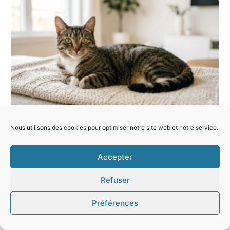
Chat diabétique : symptômes, traitement,
Nous utilisons des cookies pour optimiser notre site web et notre service.
rémission
Accepter
Articles récents
Refuser
BARF : quels risques pour le chien et pour le foyer ?
Préférences
Castration du chien : à quel âge, à quel prix,
avantages, inconvénients