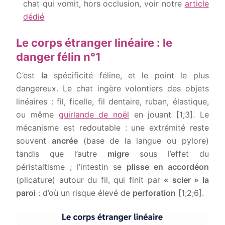
chat qui vomit, hors occlusion, voir notre
article
dédié
Le corps étranger linéaire : le
danger félin n°1
C’est
la
spécificité féline, et le point le plus
dangereux. Le chat ingère volontiers des objets
linéaires : fil, ficelle, fil dentaire, ruban, élastique,
ou même
guirlande de noël
en jouant [1;3]. Le
mécanisme est redoutable : une extrémité reste
souvent
ancrée
(base de la langue ou pylore)
tandis que l’autre
migre
sous l’effet du
péristaltisme ; l’intestin se
plisse en accordéon
(plicature) autour du fil, qui finit par
« scier » la
paroi
: d’où un risque élevé de
perforation
[1;2;6].